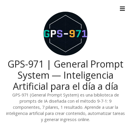
S
a
l
t
a
r
a
l
c
GPS-971 | General Prompt
o
System — Inteligencia
n
t
Artificial para el día a día
e
n
GPS-971 (General Prompt System) es una biblioteca de
i
prompts de IA diseñada con el método 9-7-1: 9
componentes, 7 pilares, 1 resultado. Aprende a usar la
d
inteligencia artificial para crear contenido, automatizar tareas
o
y generar ingresos online.