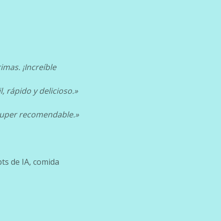
mas. ¡Increíble
, rápido y delicioso.»
 Super recomendable.»
pts de IA, comida