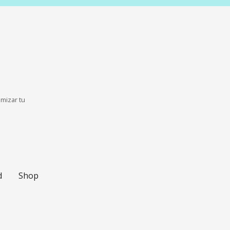
imizar tu
d
Shop