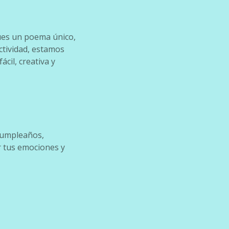
ues un poema único,
ctividad, estamos
cil, creativa y
cumpleaños,
r tus emociones y