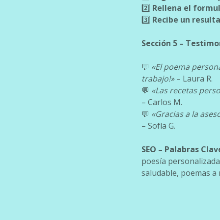
2️⃣
Rellena el formu
3️⃣
Recibe un result
Sección 5 – Testimo
💬
«El poema personal
trabajo!»
– Laura R.
💬
«Las recetas perso
– Carlos M.
💬
«Gracias a la ases
– Sofía G.
SEO – Palabras Clav
poesía personalizada,
saludable, poemas a