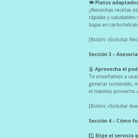
🍽️
Platos adaptados 
¿Necesitas recetas e
rápidas y saludables
bajas en carbohidrato
[Botón: «Solicitar R
Sección 3 – Asesorí
🤖
Aprovecha el poder
Te enseñamos a usar 
generar contenido, m
el máximo provecho a
[Botón: «Solicitar As
Sección 4 – Cómo f
1️⃣
Elige el servicio 