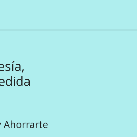
esía,
Medida
y Ahorrarte