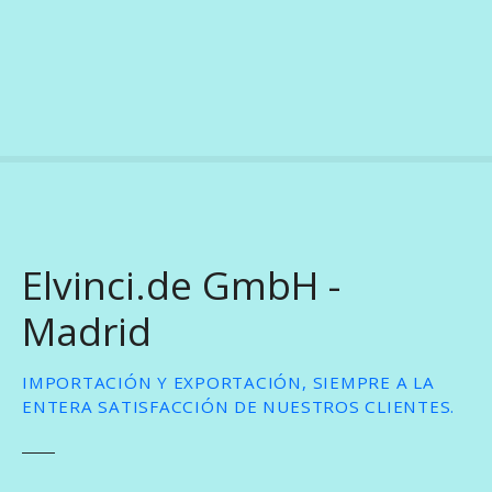
S
a
l
t
a
r
a
l
c
o
Elvinci.de GmbH -
n
t
Madrid
e
n
i
IMPORTACIÓN Y EXPORTACIÓN, SIEMPRE A LA
d
ENTERA SATISFACCIÓN DE NUESTROS CLIENTES.
o