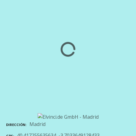
Madrid
DIRECCIÓN
40.417255635634, -3.7033649128433
GPS