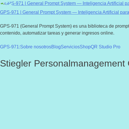
Saltar
al
GPS-971 | General Prompt System — Inteligencia Artificial para 
contenido
GPS-971 (General Prompt System) es una biblioteca de prompts d
contenido, automatizar tareas y generar ingresos online.
GPS-971:
Sobre nosotros
Blog
Servicios
Shop
QR Studio Pro
Stiegler Personalmanagemen