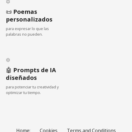
g
📜
Poemas
a
personalizados
c
para expresar lo que las
palabras no pueden.
i
ó
n
🤖
Prompts de IA
d
diseñados
e
para potenciar tu creatividad y
optimizar tu tiempo.
l
o
s
Home:
Cookies
Terms and Conditions