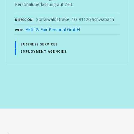
Personalüberlassung auf Zeit.
Spitalwaldstraße, 10. 91126 Schwabach
DIRECCIÓN
Aktif & Fair Personal GmbH
WEB
BUSINESS SERVICES
EMPLOYMENT AGENCIES
N
a
v
e