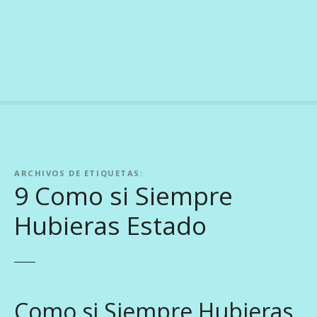
S
a
l
t
a
r
a
l
c
o
ARCHIVOS DE ETIQUETAS:
n
9 Como si Siempre
t
e
Hubieras Estado
n
i
d
o
Como si Siempre Hubieras