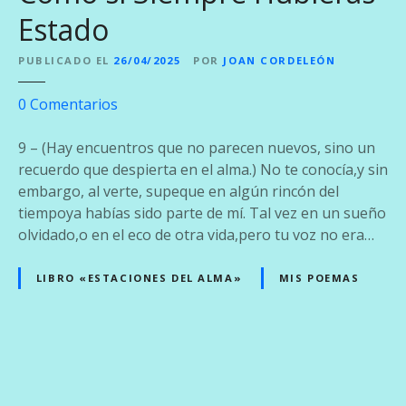
Estado
PUBLICADO EL
26/04/2025
POR
JOAN CORDELEÓN
e
0
Comentarios
n
C
9 – (Hay encuentros que no parecen nuevos, sino un
o
recuerdo que despierta en el alma.) No te conocía,y sin
m
embargo, al verte, supeque en algún rincón del
o
tiempoya habías sido parte de mí. Tal vez en un sueño
s
olvidado,o en el eco de otra vida,pero tu voz no era…
i
S
LIBRO «ESTACIONES DEL ALMA»
MIS POEMAS
i
e
m
p
N
r