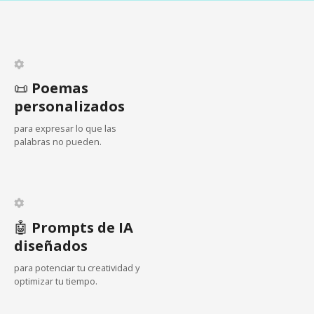
e
a
H
v
u
b
e
i
e
📜
Poemas
g
r
personalizados
a
a
para expresar lo que las
s
palabras no pueden.
c
E
s
i
t
a
ó
d
🤖
Prompts de IA
n
o
diseñados
d
para potenciar tu creatividad y
optimizar tu tiempo.
e