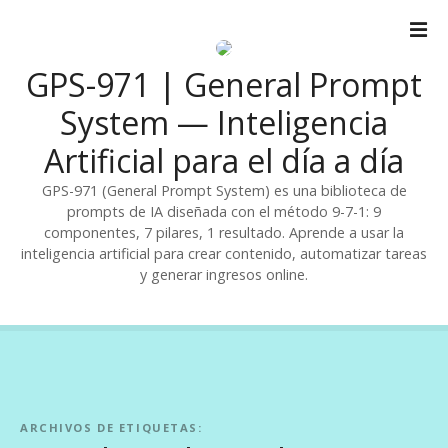
S
a
l
GPS-971 | General Prompt
t
a
System — Inteligencia
r
Artificial para el día a día
a
l
GPS-971 (General Prompt System) es una biblioteca de
c
prompts de IA diseñada con el método 9-7-1: 9
o
componentes, 7 pilares, 1 resultado. Aprende a usar la
n
inteligencia artificial para crear contenido, automatizar tareas
t
y generar ingresos online.
e
n
i
d
o
ARCHIVOS DE ETIQUETAS: