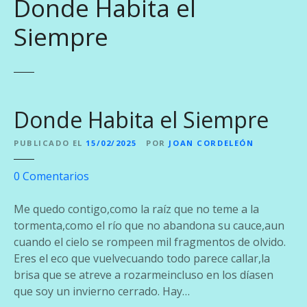
Donde Habita el
Siempre
Donde Habita el Siempre
PUBLICADO EL
15/02/2025
POR
JOAN CORDELEÓN
e
0
Comentarios
n
D
Me quedo contigo,como la raíz que no teme a la
o
tormenta,como el río que no abandona su cauce,aun
n
cuando el cielo se rompeen mil fragmentos de olvido.
d
Eres el eco que vuelvecuando todo parece callar,la
e
brisa que se atreve a rozarmeincluso en los díasen
H
que soy un invierno cerrado. Hay…