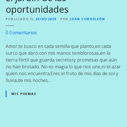
oportunidades
PUBLICADO EL
25/03/2025
POR
JOAN CORDELEÓN
e
0
Comentarios
n
E
Amor,te busco en cada semilla que planto,en cada
l
surco que abro con mis manos temblorosas,en la
j
tierra fértil que guarda secretosy promesas que aún
a
no han brotado. No es magia lo que nos une,ni el azar
r
quien nos encuentra.Eres el fruto de mis días de sol y
d
lluvia,de mis noches…
í
n
MIS POEMAS
d
e
l
a
N