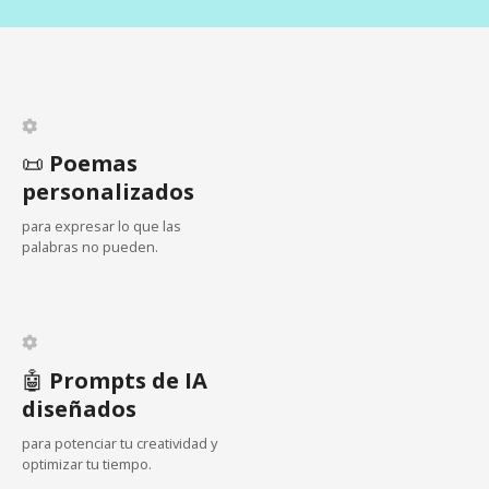
s
o
a
p
v
o
r
e
t
u
📜
Poemas
g
n
personalizados
a
i
para expresar lo que las
d
palabras no pueden.
c
a
d
i
e
s
ó
🤖
Prompts de IA
n
diseñados
d
para potenciar tu creatividad y
optimizar tu tiempo.
e