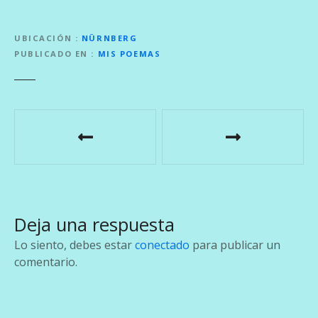
UBICACIÓN
NÜRNBERG
PUBLICADO EN
MIS POEMAS
N
a
v
e
Deja una respuesta
g
Lo siento, debes estar
conectado
para publicar un
a
comentario.
c