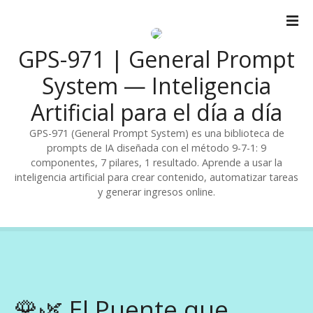
S
a
l
GPS-971 | General Prompt
t
a
System — Inteligencia
r
Artificial para el día a día
a
l
GPS-971 (General Prompt System) es una biblioteca de
c
prompts de IA diseñada con el método 9-7-1: 9
o
componentes, 7 pilares, 1 resultado. Aprende a usar la
n
inteligencia artificial para crear contenido, automatizar tareas
t
y generar ingresos online.
e
n
i
d
o
🌹🌿 El Puente que