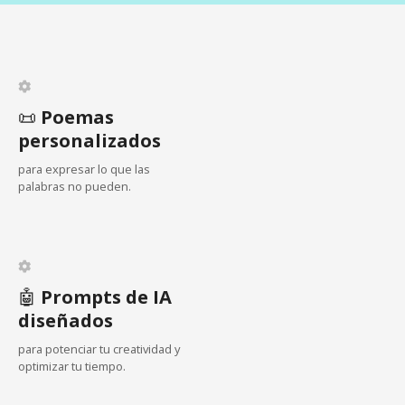
i
ó
n
d
📜
Poemas
personalizados
e
para expresar lo que las
e
palabras no pueden.
n
t
🤖
Prompts de IA
r
diseñados
a
para potenciar tu creatividad y
optimizar tu tiempo.
d