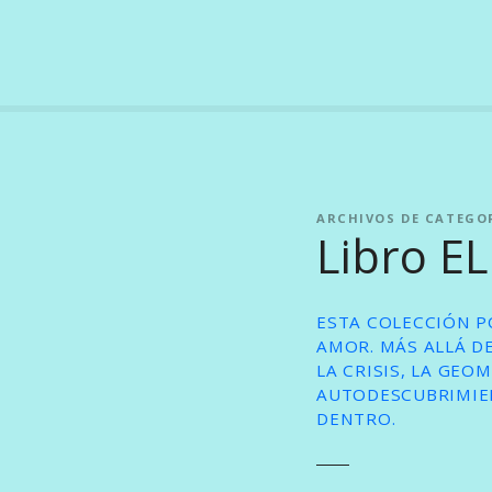
S
a
l
t
a
r
a
l
ARCHIVOS DE CATEGO
c
Libro E
o
n
t
ESTA COLECCIÓN P
e
AMOR. MÁS ALLÁ DE
n
LA CRISIS, LA GEO
i
AUTODESCUBRIMIEN
d
DENTRO.
o