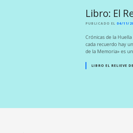
Libro: El 
PUBLICADO EL
04/11/2
Crónicas de la Huell
cada recuerdo hay un
de la Memoria» es un
LIBRO EL RELIEVE 
N
a
v