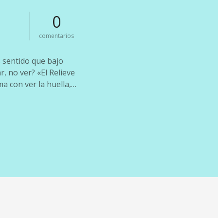
0
e
comentarios
n
l
 sentido que bajo
i
b
, no ver? «El Relieve
r
a con ver la huella,…
o
:
e
l
r
e
l
i
e
v
e
d
e
l
a