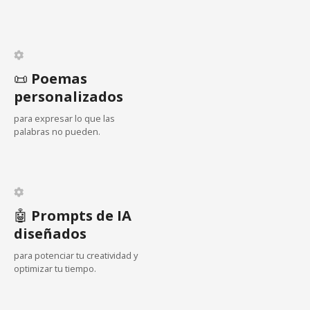
ó
n
d
📜
Poemas
personalizados
e
para expresar lo que las
e
palabras no pueden.
n
t
🤖
Prompts de IA
r
diseñados
a
para potenciar tu creatividad y
optimizar tu tiempo.
d
a