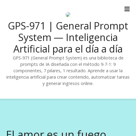
S
a
l
GPS-971 | General Prompt
t
a
System — Inteligencia
r
Artificial para el día a día
a
l
GPS-971 (General Prompt System) es una biblioteca de
c
prompts de IA diseñada con el método 9-7-1: 9
o
componentes, 7 pilares, 1 resultado. Aprende a usar la
n
inteligencia artificial para crear contenido, automatizar tareas
t
y generar ingresos online.
e
n
i
d
o
El amor es un fuego