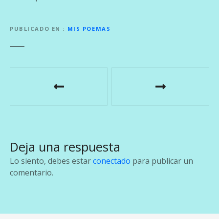
PUBLICADO EN
MIS POEMAS
N
a
v
e
Deja una respuesta
g
Lo siento, debes estar
conectado
para publicar un
a
comentario.
c
i