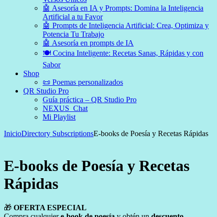
🤖 Asesoría en IA y Prompts: Domina la Inteligencia
Artificial a tu Favor
🤖 Prompts de Inteligencia Artificial: Crea, Optimiza y
Potencia Tu Trabajo
🤖 Asesoría en prompts de IA
🍽️ Cocina Inteligente: Recetas Sanas, Rápidas y con
Sabor
Shop
📜 Poemas personalizados
QR Studio Pro
Guía práctica – QR Studio Pro
NEXUS_Chat
Mi Playlist
Inicio
Directory Subscriptions
E-books de Poesía y Recetas Rápidas
E-books de Poesía y Recetas
Rápidas
🎁
OFERTA ESPECIAL
Compra cualquier
e-book de poesía
y obtén un
descuento