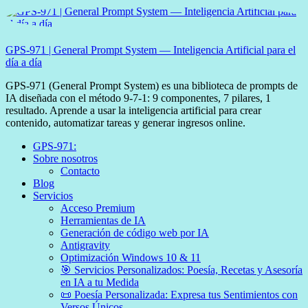
Saltar
al
contenido
GPS-971 | General Prompt System — Inteligencia Artificial para el
día a día
GPS-971 (General Prompt System) es una biblioteca de prompts de
IA diseñada con el método 9-7-1: 9 componentes, 7 pilares, 1
resultado. Aprende a usar la inteligencia artificial para crear
contenido, automatizar tareas y generar ingresos online.
GPS-971:
Sobre nosotros
Contacto
Blog
Servicios
Acceso Premium
Herramientas de IA
Generación de código web por IA
Antigravity
Optimización Windows 10 & 11
🎯 Servicios Personalizados: Poesía, Recetas y Asesoría
en IA a tu Medida
📜 Poesía Personalizada: Expresa tus Sentimientos con
Versos Únicos