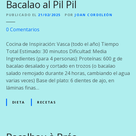
Bacalao al Pil Pil
o
n
PUBLICADO EL
21/02/2025
POR
JOAN CORDELEÓN
T
o
e
0
Comentarios
m
n
a
B
Cocina de Inspiración: Vasca (todo el año) Tiempo
t
a
Total Estimado: 30 minutos Dificultad: Media
e
c
Ingredientes (para 4 personas): Proteínas: 600 g de
a
a
bacalao desalado y cortado en trozos (o bacalao
l
l
salado remojado durante 24 horas, cambiando el agua
E
a
varias veces) Base del plato: 6 dientes de ajo, en
s
o
láminas finas…
t
a
i
l
DIETA
RECETAS
l
P
o
i
M
l
e
P