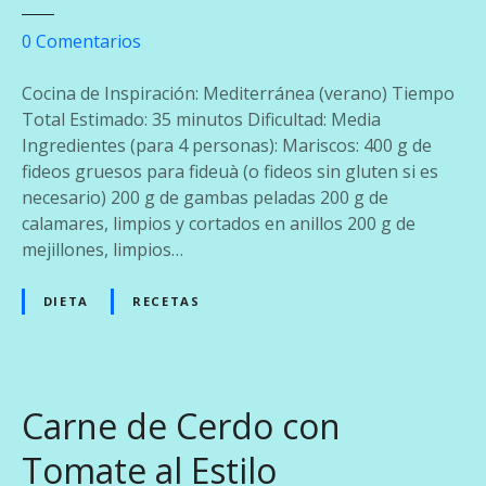
r
e
0
Comentarios
a
n
d
F
Cocina de Inspiración: Mediterránea (verano) Tiempo
i
i
Total Estimado: 35 minutos Dificultad: Media
c
d
Ingredientes (para 4 personas): Mariscos: 400 g de
i
e
fideos gruesos para fideuà (o fideos sin gluten si es
o
u
necesario) 200 g de gambas peladas 200 g de
n
à
calamares, limpios y cortados en anillos 200 g de
a
d
mejillones, limpios…
l
e
M
DIETA
RECETAS
a
r
i
s
Carne de Cerdo con
c
o
Tomate al Estilo
a