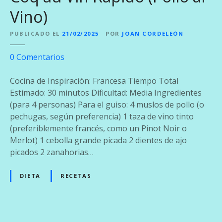
Vino)
PUBLICADO EL
21/02/2025
POR
JOAN CORDELEÓN
e
0
Comentarios
n
C
Cocina de Inspiración: Francesa Tiempo Total
o
Estimado: 30 minutos Dificultad: Media Ingredientes
q
(para 4 personas) Para el guiso: 4 muslos de pollo (o
a
pechugas, según preferencia) 1 taza de vino tinto
u
(preferiblemente francés, como un Pinot Noir o
V
Merlot) 1 cebolla grande picada 2 dientes de ajo
i
picados 2 zanahorias…
n
R
DIETA
RECETAS
á
p
i