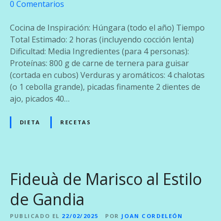
e
0
Comentarios
n
G
Cocina de Inspiración: Húngara (todo el año) Tiempo
u
Total Estimado: 2 horas (incluyendo cocción lenta)
l
Dificultad: Media Ingredientes (para 4 personas):
a
Proteínas: 800 g de carne de ternera para guisar
s
(cortada en cubos) Verduras y aromáticos: 4 chalotas
c
(o 1 cebolla grande), picadas finamente 2 dientes de
h
ajo, picados 40…
d
e
DIETA
RECETAS
T
e
r
n
Fideuà de Marisco al Estilo
e
r
de Gandia
a
T
PUBLICADO EL
22/02/2025
POR
JOAN CORDELEÓN