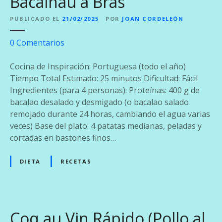
Bacalhau à Brás
d
i
i
l
PUBLICADO EL
21/02/2025
POR
JOAN CORDELEÓN
t
e
e
0
Comentarios
r
n
r
B
Cocina de Inspiración: Portuguesa (todo el año)
á
a
Tiempo Total Estimado: 25 minutos Dificultad: Fácil
n
c
Ingredientes (para 4 personas): Proteínas: 400 g de
e
a
bacalao desalado y desmigado (o bacalao salado
o
l
remojado durante 24 horas, cambiando el agua varias
h
veces) Base del plato: 4 patatas medianas, peladas y
a
cortadas en bastones finos…
u
à
DIETA
RECETAS
B
r
á
s
Coq au Vin Rápido (Pollo al