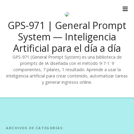
S
a
l
GPS-971 | General Prompt
t
a
System — Inteligencia
r
Artificial para el día a día
a
l
GPS-971 (General Prompt System) es una biblioteca de
c
prompts de IA diseñada con el método 9-7-1: 9
o
componentes, 7 pilares, 1 resultado. Aprende a usar la
n
inteligencia artificial para crear contenido, automatizar tareas
t
y generar ingresos online.
e
n
i
d
o
ARCHIVOS DE CATEGORÍAS: