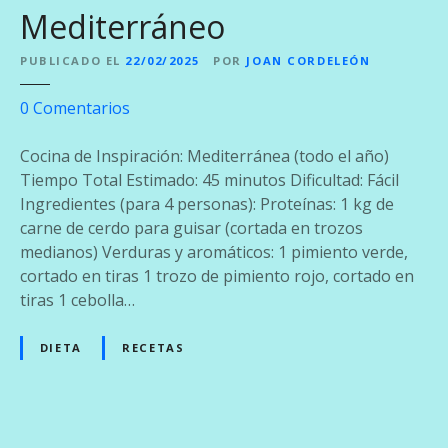
Mediterráneo
l
E
PUBLICADO EL
22/02/2025
POR
JOAN CORDELEÓN
s
t
e
0
Comentarios
i
n
l
C
Cocina de Inspiración: Mediterránea (todo el año)
o
a
Tiempo Total Estimado: 45 minutos Dificultad: Fácil
d
r
Ingredientes (para 4 personas): Proteínas: 1 kg de
e
n
carne de cerdo para guisar (cortada en trozos
G
e
medianos) Verduras y aromáticos: 1 pimiento verde,
a
d
cortado en tiras 1 trozo de pimiento rojo, cortado en
n
e
tiras 1 cebolla…
d
C
i
e
DIETA
RECETAS
a
r
d
o
c