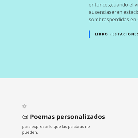
entonces,cuando el vi
ausenciaseran estaci
sombrasperdidas en e
LIBRO «ESTACIONE
N
a
v
e
📜
Poemas personalizados
g
para expresar lo que las palabras no
a
pueden.