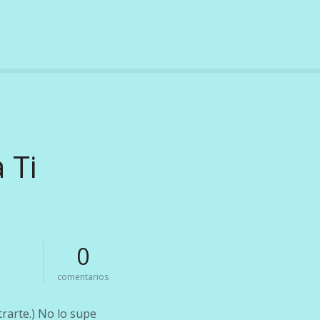
 Ti
0
e
comentarios
n
t
rarte.) No lo supe
o