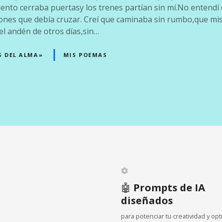
ento cerraba puertasy los trenes partían sin mí.No entendí 
ones que debía cruzar. Creí que caminaba sin rumbo,que mi
l andén de otros días,sin…
S DEL ALMA»
MIS POEMAS
🤖
Prompts de IA
diseñados
para potenciar tu creatividad y opt