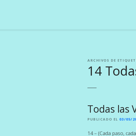
S
a
l
t
a
r
a
l
ARCHIVOS DE ETIQUET
c
14 Todas
o
n
t
e
n
i
Todas las 
d
o
PUBLICADO EL
03/05/2
14 – (Cada paso, cada