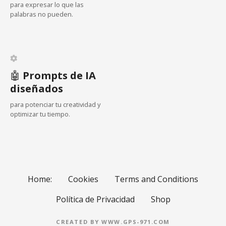
para expresar lo que las
e
palabras no pueden.
n
t
🤖
Prompts de IA
r
diseñados
a
para potenciar tu creatividad y
optimizar tu tiempo.
d
a
s
Home:
Cookies
Terms and Conditions
Política de Privacidad
Shop
CREATED BY WWW.GPS-971.COM