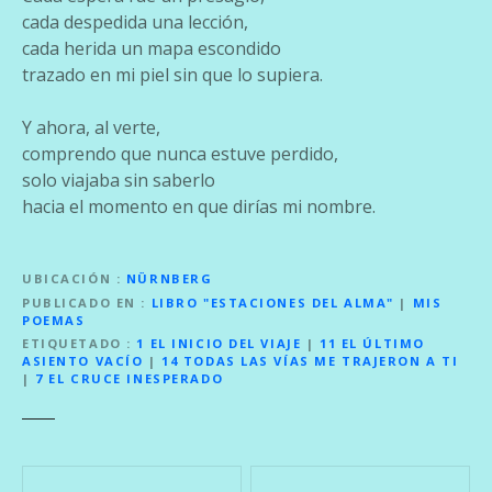
cada despedida una lección,
cada herida un mapa escondido
trazado en mi piel sin que lo supiera.
Y ahora, al verte,
comprendo que nunca estuve perdido,
solo viajaba sin saberlo
hacia el momento en que dirías mi nombre.
UBICACIÓN
NÜRNBERG
PUBLICADO EN
LIBRO "ESTACIONES DEL ALMA"
|
MIS
POEMAS
ETIQUETADO
1 EL INICIO DEL VIAJE
|
11 EL ÚLTIMO
ASIENTO VACÍO
|
14 TODAS LAS VÍAS ME TRAJERON A TI
|
7 EL CRUCE INESPERADO
N