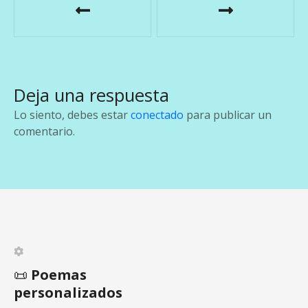
a
v
e
Deja una respuesta
g
Lo siento, debes estar
conectado
para publicar un
a
comentario.
c
i
ó
n
d
📜
Poemas
personalizados
e