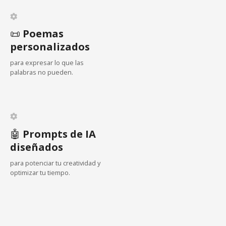
r
e
e
📜
Poemas
g
personalizados
a
para expresar lo que las
palabras no pueden.
c
i
ó
🤖
Prompts de IA
n
diseñados
d
para potenciar tu creatividad y
optimizar tu tiempo.
e
l
o