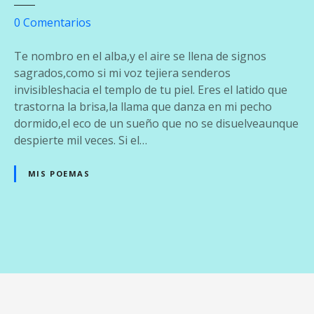
e
0
Comentarios
n
A
Te nombro en el alba,y el aire se llena de signos
m
sagrados,como si mi voz tejiera senderos
a
invisibleshacia el templo de tu piel. Eres el latido que
n
trastorna la brisa,la llama que danza en mi pecho
e
dormido,el eco de un sueño que no se disuelveaunque
c
despierte mil veces. Si el…
e
r
MIS POEMAS
e
n
t
u
N
N
o
a
m
v
b