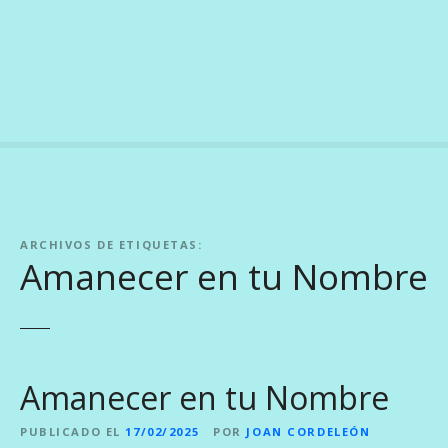
S
a
l
t
a
r
a
l
c
o
ARCHIVOS DE ETIQUETAS:
n
Amanecer en tu Nombre
t
e
n
i
d
Amanecer en tu Nombre
o
PUBLICADO EL
17/02/2025
POR
JOAN CORDELEÓN