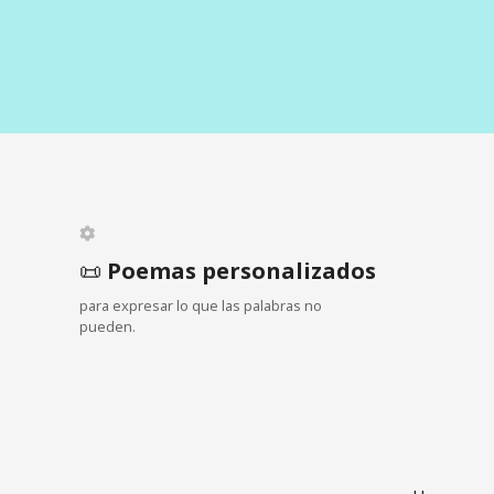
N
a
v
e
📜
Poemas personalizados
g
para expresar lo que las palabras no
a
pueden.
c
i
ó