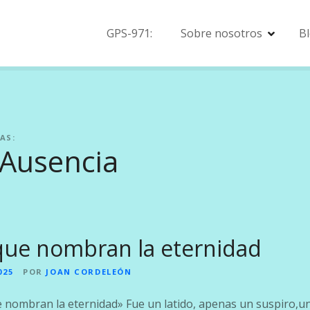
GPS-971:
Sobre nosotros
B
AS:
 Ausencia
que nombran la eternidad
025
POR
JOAN CORDELEÓN
ue nombran la eternidad» Fue un latido, apenas un suspiro,u