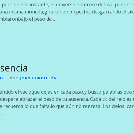
o,pero en ese instante, el universo enterose detuvo para no
e una misma moneda,giraron en mi pecho, desgarrando el sile
emblaronbajo el peso de…
sencia
025
POR
JOAN CORDELEÓN
entido el vacíoque dejas en cada paso,y busco palabras que 
espara abrazar el peso de tu ausencia. Cada tic del reloje
recuerda lo que falta,lo que aún no regresa. Los cielos, ca
s…