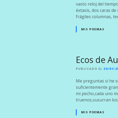
vasto reloj del tiemp
éxtasis, dos caras d
frágiles columnas, t
MIS POEMAS
Ecos de Au
PUBLICADO EL
30/01/2
Me preguntas si he s
suficientemente grand
mi pecho,cada uno me 
truenos,susurran lo
MIS POEMAS