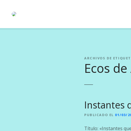
S
a
l
t
a
r
a
l
ARCHIVOS DE ETIQUET
c
Ecos de
o
n
t
e
n
i
Instantes 
d
o
PUBLICADO EL
01/03/2
Título: «Instantes q