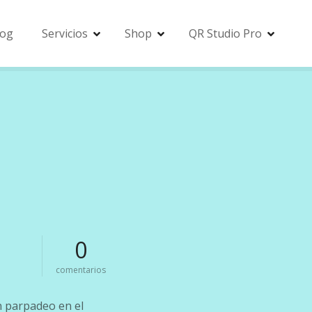
log
Servicios
Shop
QR Studio Pro
0
e
comentarios
n
i
n parpadeo en el
n