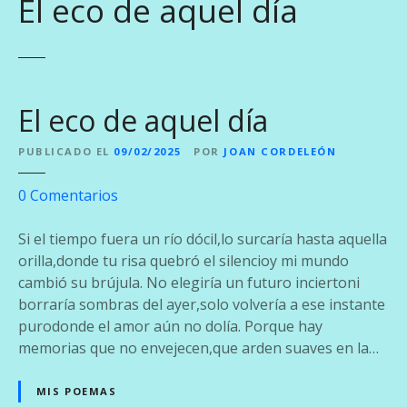
El eco de aquel día
El eco de aquel día
PUBLICADO EL
09/02/2025
POR
JOAN CORDELEÓN
e
0
Comentarios
n
E
Si el tiempo fuera un río dócil,lo surcaría hasta aquella
l
orilla,donde tu risa quebró el silencioy mi mundo
e
cambió su brújula. No elegiría un futuro inciertoni
c
borraría sombras del ayer,solo volvería a ese instante
o
purodonde el amor aún no dolía. Porque hay
d
memorias que no envejecen,que arden suaves en la…
e
a
MIS POEMAS