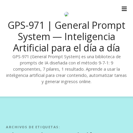
S
a
l
GPS-971 | General Prompt
t
a
System — Inteligencia
r
Artificial para el día a día
a
l
GPS-971 (General Prompt System) es una biblioteca de
c
prompts de IA diseñada con el método 9-7-1: 9
o
componentes, 7 pilares, 1 resultado. Aprende a usar la
n
inteligencia artificial para crear contenido, automatizar tareas
t
y generar ingresos online.
e
n
i
d
o
ARCHIVOS DE ETIQUETAS: