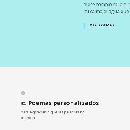
dulce,rompió mi piel c
mi calma,el agua que
MIS POEMAS
N
a
v
e
📜
Poemas personalizados
g
para expresar lo que las palabras no
a
pueden.
c