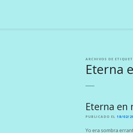
S
a
l
t
a
r
a
l
ARCHIVOS DE ETIQUET
c
Eterna 
o
n
t
e
n
i
Eterna en 
d
o
PUBLICADO EL
18/02/2
Yo era sombra errante