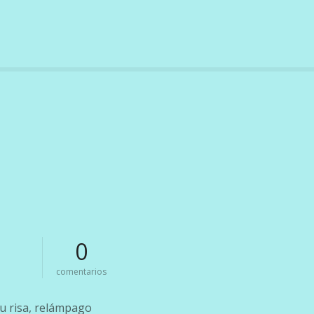
0
e
comentarios
n
e
tu risa, relámpago
t