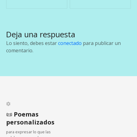
a
v
e
Deja una respuesta
g
Lo siento, debes estar
conectado
para publicar un
a
comentario.
c
i
ó
n
d
📜
Poemas
personalizados
e
para expresar lo que las