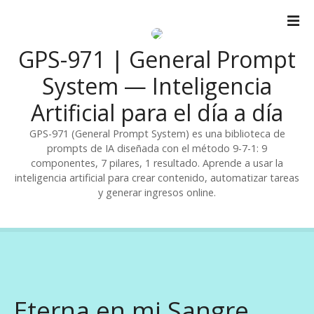
S
a
l
GPS-971 | General Prompt
t
a
System — Inteligencia
r
Artificial para el día a día
a
l
GPS-971 (General Prompt System) es una biblioteca de
c
prompts de IA diseñada con el método 9-7-1: 9
o
componentes, 7 pilares, 1 resultado. Aprende a usar la
n
inteligencia artificial para crear contenido, automatizar tareas
t
y generar ingresos online.
e
n
i
d
o
Eterna en mi Sangre