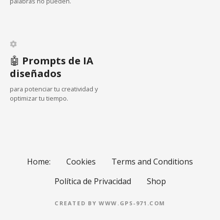
e
palabras no pueden.
n
t
🤖
Prompts de IA
r
diseñados
a
para potenciar tu creatividad y
optimizar tu tiempo.
d
a
s
Home:
Cookies
Terms and Conditions
Política de Privacidad
Shop
CREATED BY WWW.GPS-971.COM