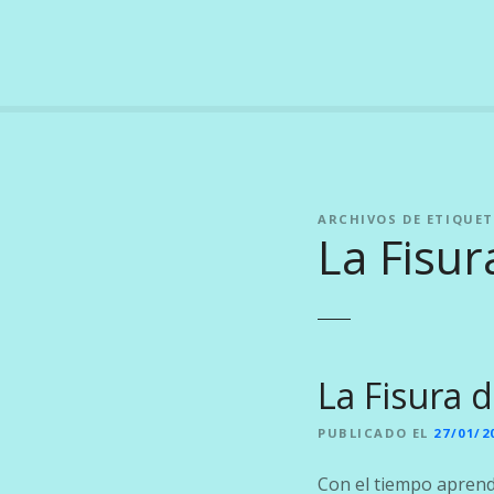
S
a
l
t
a
r
a
l
ARCHIVOS DE ETIQUET
c
La Fisur
o
n
t
e
n
i
La Fisura 
d
o
PUBLICADO EL
27/01/2
Con el tiempo aprend