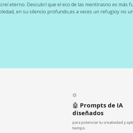
creí eterno. Descubrí que el eco de las mentirasno es más f
oledad, en su silencio profundo,es a veces un refugioy no u
🤖
Prompts de IA
diseñados
para potenciar tu creatividad y opt
tiempo.