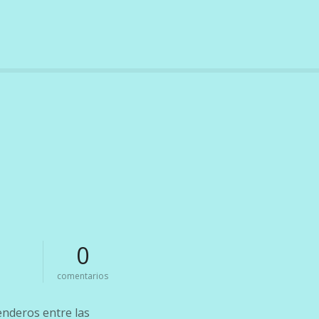
0
e
comentarios
n
l
enderos entre las
a