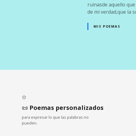
ruinasde aquello que 
de mi verdad,que la s
MIS POEMAS
N
a
v
e
📜
Poemas personalizados
g
para expresar lo que las palabras no
a
pueden.
c