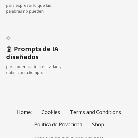
a
para expresar lo que las
palabras no pueden.
c
i
ó
🤖
Prompts de IA
n
diseñados
d
para potenciar tu creatividad y
optimizar tu tiempo.
e
l
o
Home:
Cookies
Terms and Conditions
s
Política de Privacidad
Shop
p