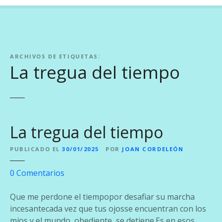
ARCHIVOS DE ETIQUETAS:
La tregua del tiempo
La tregua del tiempo
PUBLICADO EL
30/01/2025
POR
JOAN CORDELEÓN
e
0
Comentarios
n
L
Que me perdone el tiempopor desafiar su marcha
a
incesantecada vez que tus ojosse encuentran con los
t
míos,y el mundo, obediente, se detiene.Es en esos