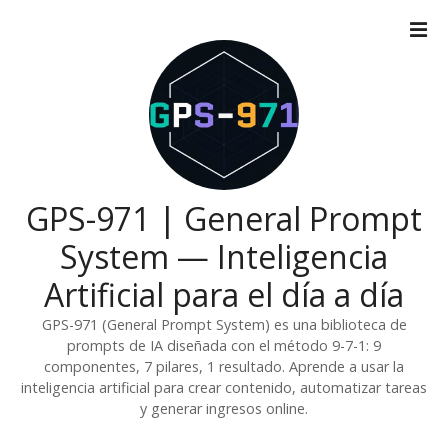
S
a
l
t
a
r
a
l
c
GPS-971 | General Prompt
o
System — Inteligencia
n
t
Artificial para el día a día
e
n
GPS-971 (General Prompt System) es una biblioteca de
i
prompts de IA diseñada con el método 9-7-1: 9
componentes, 7 pilares, 1 resultado. Aprende a usar la
d
inteligencia artificial para crear contenido, automatizar tareas
o
y generar ingresos online.