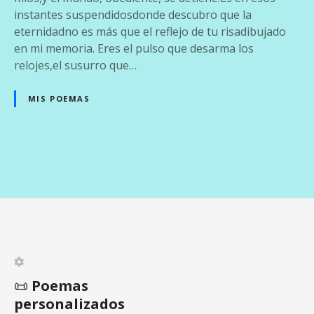
r
instantes suspendidosdonde descubro que la
e
eternidadno es más que el reflejo de tu risadibujado
g
en mi memoria. Eres el pulso que desarma los
u
relojes,el susurro que…
a
d
MIS POEMAS
e
l
t
i
N
e
m
a
p
v
o
e
📜
Poemas
g
personalizados