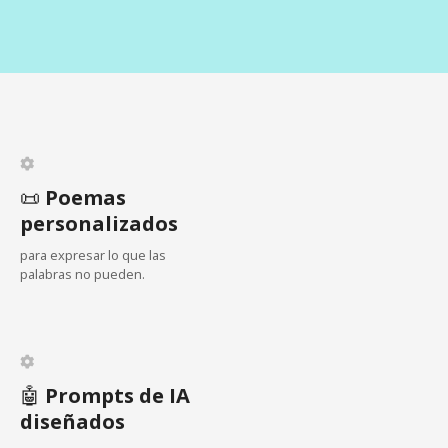
c
i
ó
n
d
📜
Poemas
personalizados
e
para expresar lo que las
e
palabras no pueden.
n
t
🤖
Prompts de IA
r
diseñados
a