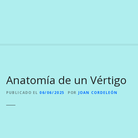
S
a
l
t
a
r
a
l
c
o
Anatomía de un Vértigo
n
t
e
PUBLICADO EL
06/06/2025
POR
JOAN CORDELEÓN
n
i
d
o