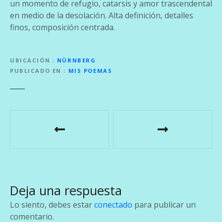
un momento de refugio, catarsis y amor trascendental
en medio de la desolación. Alta definición, detalles
finos, composición centrada.
UBICACIÓN
NÜRNBERG
PUBLICADO EN
MIS POEMAS
N
a
v
e
Deja una respuesta
g
Lo siento, debes estar
conectado
para publicar un
a
comentario.