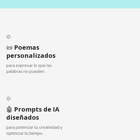
i
ó
n
d
📜
Poemas
personalizados
e
para expresar lo que las
e
palabras no pueden.
n
t
🤖
Prompts de IA
r
diseñados
a
para potenciar tu creatividad y
optimizar tu tiempo.
d