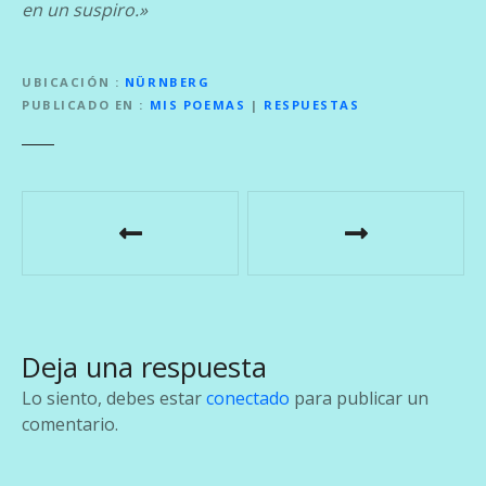
en un suspiro.»
UBICACIÓN
NÜRNBERG
PUBLICADO EN
MIS POEMAS
|
RESPUESTAS
N
a
v
e
Deja una respuesta
g
Lo siento, debes estar
conectado
para publicar un
a
comentario.
c