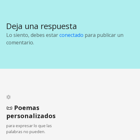
v
e
Deja una respuesta
g
Lo siento, debes estar
conectado
para publicar un
a
comentario.
c
i
ó
n
d
📜
Poemas
personalizados
e
para expresar lo que las
e
palabras no pueden.