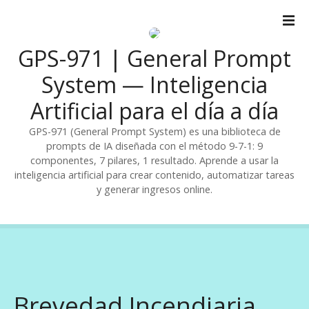
S
a
l
GPS-971 | General Prompt
t
a
System — Inteligencia
r
Artificial para el día a día
a
l
GPS-971 (General Prompt System) es una biblioteca de
c
prompts de IA diseñada con el método 9-7-1: 9
o
componentes, 7 pilares, 1 resultado. Aprende a usar la
n
inteligencia artificial para crear contenido, automatizar tareas
t
y generar ingresos online.
e
n
i
d
o
Brevedad Incendiaria