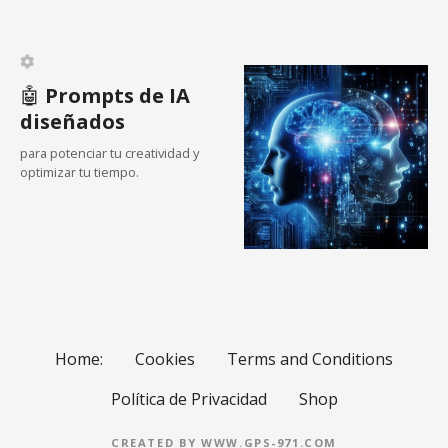
n
t
🤖
Prompts de IA
r
diseñados
a
para potenciar tu creatividad y
optimizar tu tiempo.
d
a
s
Home:
Cookies
Terms and Conditions
Política de Privacidad
Shop
CREATED BY WWW.GPS-971.COM