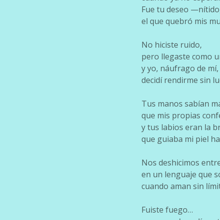
Fue tu deseo —nítido
el que quebró mis mu
No hiciste ruido,
pero llegaste como u
y yo, náufrago de mí,
decidí rendirme sin l
Tus manos sabían má
que mis propias conf
y tus labios eran la b
que guiaba mi piel hac
Nos deshicimos entre
en un lenguaje que s
cuando aman sin límit
Fuiste fuego…