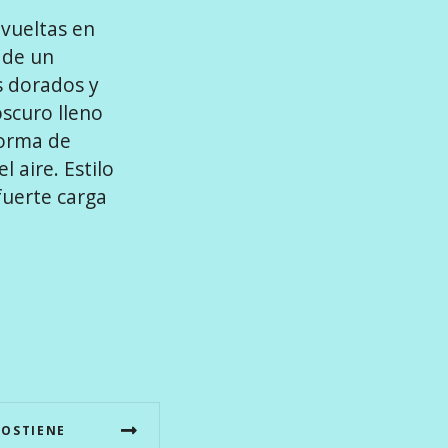
nvueltas en
 de un
s dorados y
scuro lleno
forma de
 aire. Estilo
fuerte carga
SOSTIENE