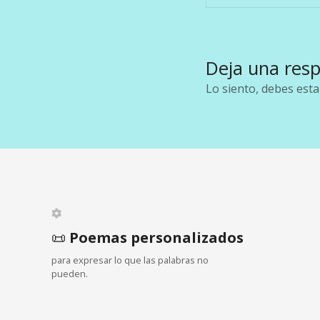
a
v
e
Deja una res
g
Lo siento, debes est
a
c
i
ó
n
📜
Poemas personalizados
para expresar lo que las palabras no
d
pueden.
e