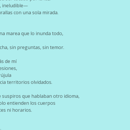
, ineludible—
rallas con una sola mirada.
na marea que lo inunda todo,
ucha, sin preguntas, sin temor.
s de mí
esiones,
rújula
ia territorios olvidados.
 suspiros que hablaban otro idioma,
olo entienden los cuerpos
es ni horarios.