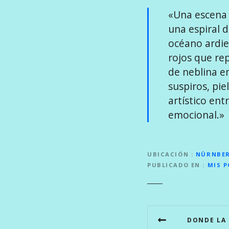
«Una escena 
una espiral 
océano ardie
rojos que re
de neblina 
suspiros, pie
artístico en
emocional.»
UBICACIÓN
NÜRNBE
PUBLICADO EN
MIS 
N
DONDE LA 