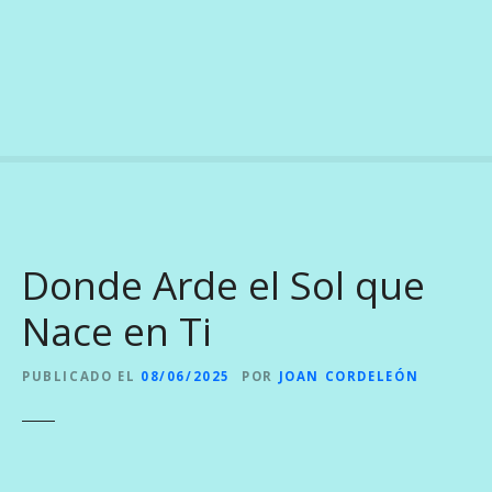
S
a
l
t
a
r
a
l
c
o
Donde Arde el Sol que
n
t
Nace en Ti
e
n
PUBLICADO EL
08/06/2025
POR
JOAN CORDELEÓN
i
d
o