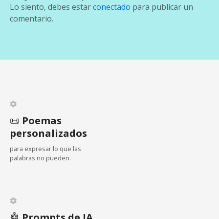
g
Lo siento, debes estar
conectado
para publicar un
a
comentario.
c
i
ó
n
d
📜
Poemas
personalizados
e
para expresar lo que las
e
palabras no pueden.
n
t
🤖
Prompts de IA