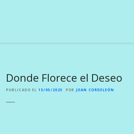
S
a
l
t
a
r
a
l
c
o
Donde Florece el Deseo
n
t
e
PUBLICADO EL
15/05/2025
POR
JOAN CORDELEÓN
n
i
d
o