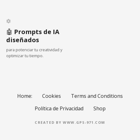
n
t
🤖
Prompts de IA
r
diseñados
a
para potenciar tu creatividad y
optimizar tu tiempo.
d
a
s
Home:
Cookies
Terms and Conditions
Política de Privacidad
Shop
CREATED BY WWW.GPS-971.COM