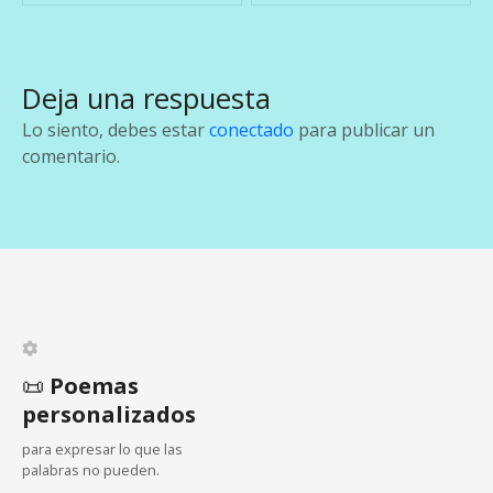
v
e
Deja una respuesta
g
Lo siento, debes estar
conectado
para publicar un
a
comentario.
c
i
ó
n
d
📜
Poemas
personalizados
e
para expresar lo que las
e
palabras no pueden.