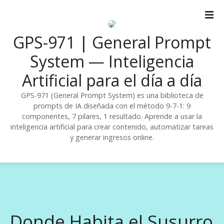
S
a
l
GPS-971 | General Prompt
t
a
System — Inteligencia
r
Artificial para el día a día
a
l
GPS-971 (General Prompt System) es una biblioteca de
c
prompts de IA diseñada con el método 9-7-1: 9
o
componentes, 7 pilares, 1 resultado. Aprende a usar la
n
inteligencia artificial para crear contenido, automatizar tareas
t
y generar ingresos online.
e
n
i
d
o
Donde Habita el Susurro