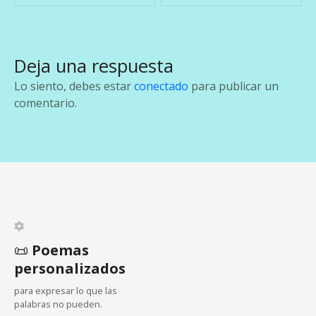
v
e
Deja una respuesta
g
Lo siento, debes estar
conectado
para publicar un
a
comentario.
c
i
ó
n
d
📜
Poemas
personalizados
e
para expresar lo que las
e
palabras no pueden.