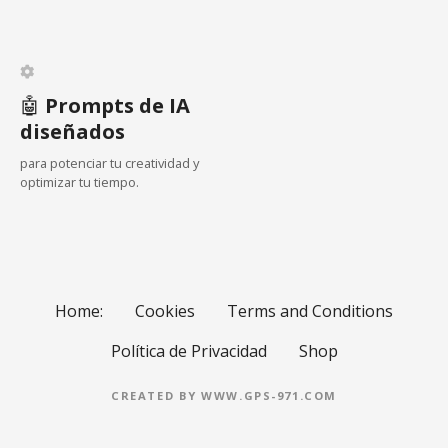
n
t
🤖
Prompts de IA
r
diseñados
a
para potenciar tu creatividad y
optimizar tu tiempo.
d
a
s
Home:
Cookies
Terms and Conditions
Política de Privacidad
Shop
CREATED BY WWW.GPS-971.COM