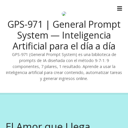
S
a
l
GPS-971 | General Prompt
t
a
System — Inteligencia
r
Artificial para el día a día
a
l
GPS-971 (General Prompt System) es una biblioteca de
c
prompts de IA diseñada con el método 9-7-1: 9
o
componentes, 7 pilares, 1 resultado. Aprende a usar la
n
inteligencia artificial para crear contenido, automatizar tareas
t
y generar ingresos online.
e
n
i
d
o
El Amor que Llega