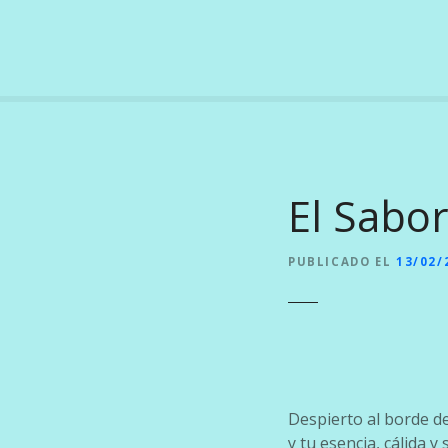
S
a
l
t
a
r
a
l
El Sabor
c
o
n
PUBLICADO EL
13/02/
t
e
n
i
d
o
Despierto al borde d
y tu esencia, cálida y s