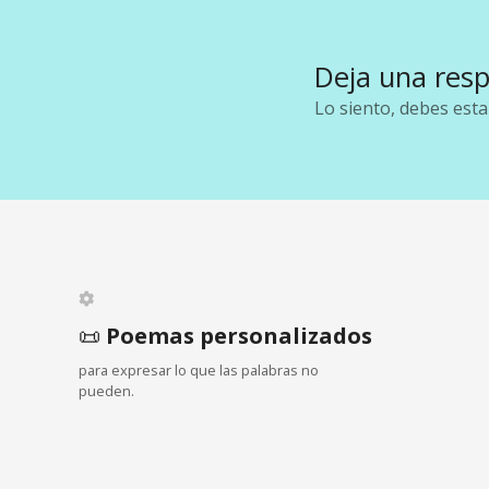
v
e
Deja una res
g
Lo siento, debes est
a
c
i
ó
n
📜
Poemas personalizados
para expresar lo que las palabras no
d
pueden.
e
e