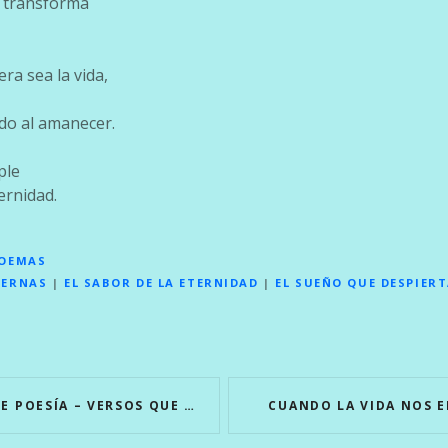
e transforma
ra sea la vida,
do al amanecer.
ple
ternidad.
POEMAS
TERNAS
|
EL SABOR DE LA ETERNIDAD
|
EL SUEÑO QUE DESPIER
ÍA – VERSOS QUE INSPIRAN Y CONMUEVEN
CUANDO LA VIDA NOS 