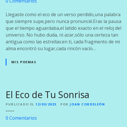
e
0
Comentarios
j
n
o
E
Llegaste como el eco de un verso perdido,una palabra
s
l
que siempre supe,pero nunca pronuncié.Eras la pausa
E
que el tiempo aguardaba,el latido exacto en el reloj del
n
universo. No hubo duda, ni azar,sólo una certeza tan
c
antigua como las estrellas:en ti, cada fragmento de mi
u
alma encontró su lugar,cada rincón vacío…
e
n
MIS POEMAS
t
r
o
I
El Eco de Tu Sonrisa
n
e
PUBLICADO EL
12/03/2025
POR
JOAN CORDELEÓN
l
u
e
0
Comentarios
d
n