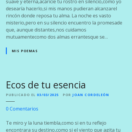
u
suave y eterna,acaricie tu rostro en silencio,como yo
z
desearía hacerlo,si mis manos pudieran alcanzarel
d
rincón donde reposa tu alma. La noche es vasto
e
misterio,pero en su silencio encuentro la promesade
L
que, aunque distantes,nos cuidamos
u
mutuamentecomo dos almas errantesque se…
n
a
MIS POEMAS
,
L
u
z
Ecos de tu esencia
d
e
PUBLICADO EL
03/03/2025
POR
JOAN CORDELEÓN
A
m
e
0
Comentarios
o
n
r
E
Te miro y la luna tiembla,como si en tu reflejo
c
encontrara su destino,como si el viento que agita tu