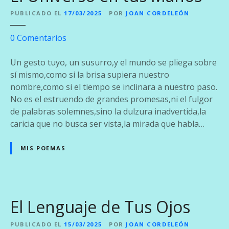
PUBLICADO EL
17/03/2025
POR
JOAN CORDELEÓN
e
0
Comentarios
n
E
Un gesto tuyo, un susurro,y el mundo se pliega sobre
l
sí mismo,como si la brisa supiera nuestro
U
nombre,como si el tiempo se inclinara a nuestro paso.
n
No es el estruendo de grandes promesas,ni el fulgor
i
de palabras solemnes,sino la dulzura inadvertida,la
v
caricia que no busca ser vista,la mirada que habla…
e
r
MIS POEMAS
s
o
e
n
El Lenguaje de Tus Ojos
t
u
PUBLICADO EL
15/03/2025
POR
JOAN CORDELEÓN