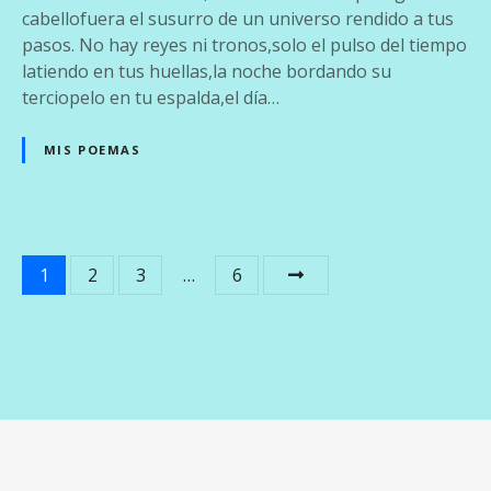
o
cabellofuera el susurro de un universo rendido a tus
s
pasos. No hay reyes ni tronos,solo el pulso del tiempo
d
latiendo en tus huellas,la noche bordando su
e
terciopelo en tu espalda,el día…
t
u
MIS POEMAS
e
s
e
n
N
1
2
3
…
6
c
i
a
a
v
e
g