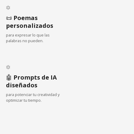
a
c
📜
Poemas
i
personalizados
para expresar lo que las
ó
palabras no pueden.
n
d
e
🤖
Prompts de IA
diseñados
l
para potenciar tu creatividad y
o
optimizar tu tiempo.
s
p