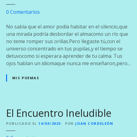
s
M
e
0
Comentarios
a
n
n
E
No sabía que el amor podía habitar en el silencio,que
o
l
una mirada podría desbordar el almacomo un río que
s
L
no teme romper sus orillas.Pero llegaste tú,con el
e
universo concentrado en tus pupilas,y el tiempo se
n
detuvocomo si esperara aprender de tu calma. Tus
g
ojos hablan un idiomaque nunca me enseñaron,pero…
u
a
MIS POEMAS
j
e
d
e
El Encuentro Ineludible
T
u
PUBLICADO EL
14/03/2025
POR
JOAN CORDELEÓN
s
O