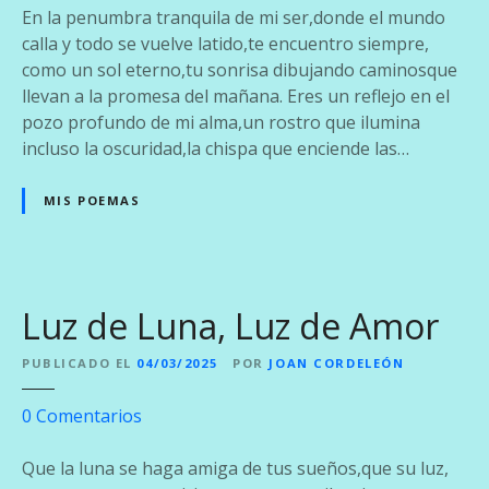
i
E
En la penumbra tranquila de mi ser,donde el mundo
b
l
calla y todo se vuelve latido,te encuentro siempre,
l
E
como un sol eterno,tu sonrisa dibujando caminosque
e
c
llevan a la promesa del mañana. Eres un reflejo en el
o
pozo profundo de mi alma,un rostro que ilumina
d
incluso la oscuridad,la chispa que enciende las…
e
T
MIS POEMAS
u
S
o
n
Luz de Luna, Luz de Amor
r
i
PUBLICADO EL
04/03/2025
POR
JOAN CORDELEÓN
s
a
e
0
Comentarios
n
L
Que la luna se haga amiga de tus sueños,que su luz,