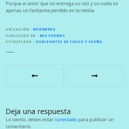
Porque el amor que no entrega su raíz y su vuelo es
apenas un fantasma perdido en la niebla.
UBICACIÓN
NÜRNBERG
PUBLICADO EN
MIS POEMAS
ETIQUETADO
HORIZONTES DE FUEGO Y SUEÑO
N
a
v
e
Deja una respuesta
g
Lo siento, debes estar
conectado
para publicar un
a
comentario.