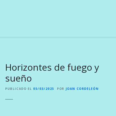
S
a
l
t
a
r
a
l
c
o
Horizontes de fuego y
n
t
sueño
e
n
PUBLICADO EL
05/03/2025
POR
JOAN CORDELEÓN
i
d
o