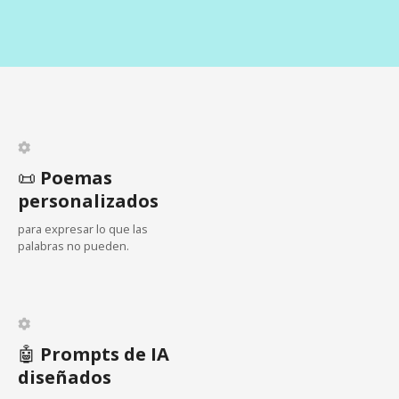
c
i
ó
n
d
📜
Poemas
personalizados
e
para expresar lo que las
e
palabras no pueden.
n
t
🤖
Prompts de IA
r
diseñados
a