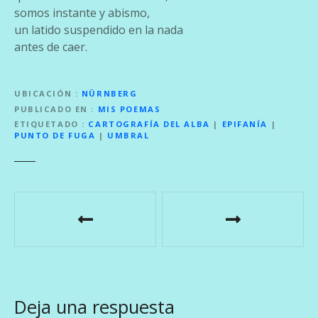
somos instante y abismo,
un latido suspendido en la nada
antes de caer.
UBICACIÓN
NÜRNBERG
PUBLICADO EN
MIS POEMAS
ETIQUETADO
CARTOGRAFÍA DEL ALBA
|
EPIFANÍA
|
PUNTO DE FUGA
|
UMBRAL
N
a
v
e
Deja una respuesta