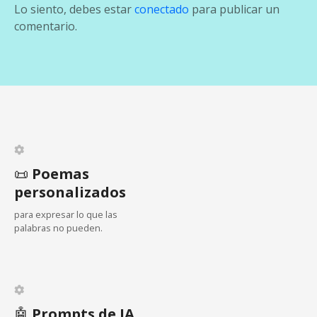
g
Lo siento, debes estar
conectado
para publicar un
a
comentario.
c
i
ó
n
d
📜
Poemas
personalizados
e
para expresar lo que las
e
palabras no pueden.
n
t
🤖
Prompts de IA