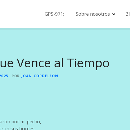
GPS-971:
Sobre nosotros
B
que Vence al Tiempo
2025
POR
JOAN CORDELEÓN
aron por mi pecho,
aron sus bordes