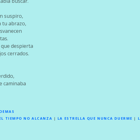
abía buscar.
n suspiro,
n tu abrazo,
desvanecen
tas.
a que despierta
jos cerrados.
erdido,
e caminaba
POEMAS
EL TIEMPO NO ALCANZA
|
LA ESTRELLA QUE NUNCA DUERME
|