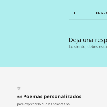
N
EL SU
a
v
e
Deja una res
g
Lo siento, debes est
a
c
i
ó
n
📜
Poemas personalizados
para expresar lo que las palabras no