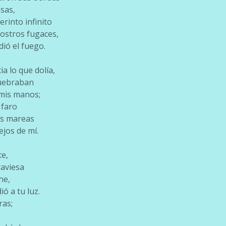
sas,
erinto infinito
rostros fugaces,
dió el fuego.
ia lo que dolía,
quebraban
 mis manos;
 faro
as mareas
jos de mí.
te,
aviesa
he,
ó a tu luz.
ras;