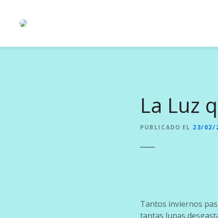
S
a
l
t
a
r
a
l
La Luz 
c
o
n
PUBLICADO EL
23/02/
t
e
n
i
d
o
Tantos inviernos pas
tantas lunas desgast