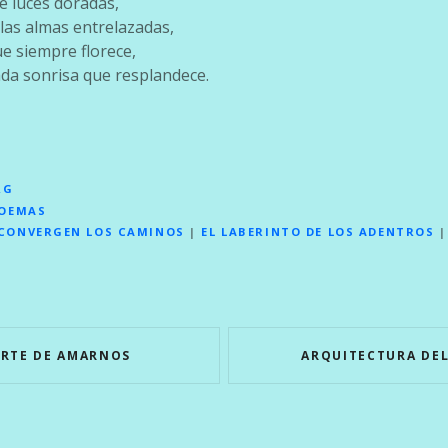
re luces doradas,
las almas entrelazadas,
 siempre florece,
ada sonrisa que resplandece.
RG
POEMAS
CONVERGEN LOS CAMINOS
|
EL LABERINTO DE LOS ADENTROS
ARTE DE AMARNOS
ARQUITECTURA DE