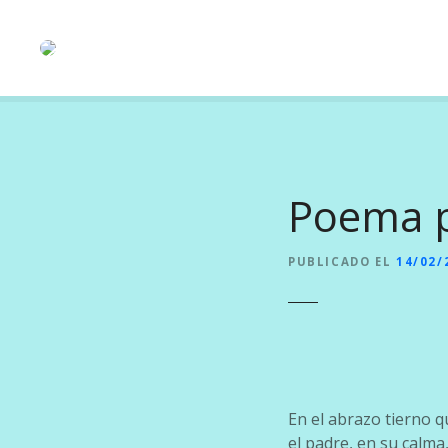
S
a
l
t
a
r
a
l
Poema p
c
o
n
PUBLICADO EL
14/02/
t
e
n
i
d
o
En el abrazo tierno q
el padre, en su calma