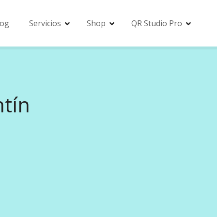
log
Servicios
Shop
QR Studio Pro
ntín