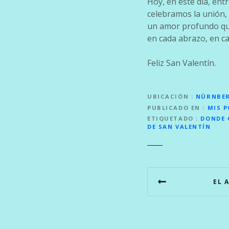
Hoy, en este día, ent
celebramos la unión, 
un amor profundo que
en cada abrazo, en c
Feliz San Valentín.
UBICACIÓN
NÜRNBE
PUBLICADO EN
MIS 
ETIQUETADO
DONDE 
DE SAN VALENTÍN
N
EL 
a
v