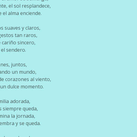
nte, el sol resplandece,
el alma enciende.
s suaves y claros,
 gestos tan raros,
e cariño sincero,
 el sendero.
ones, juntos,
reando un mundo,
de corazones al viento,
 un dulce momento.
milia adorada,
s siempre queda,
mina la jornada,
iembra y se queda.