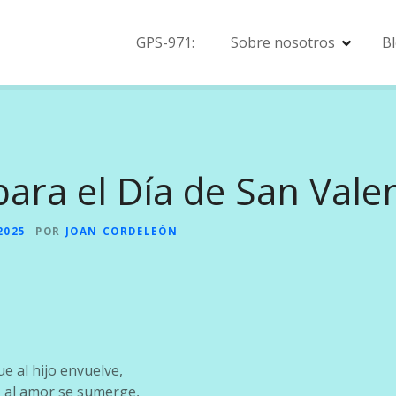
GPS-971:
Sobre nosotros
B
ara el Día de San Vale
2025
POR
JOAN CORDELEÓN
ue al hijo envuelve,
, al amor se sumerge,