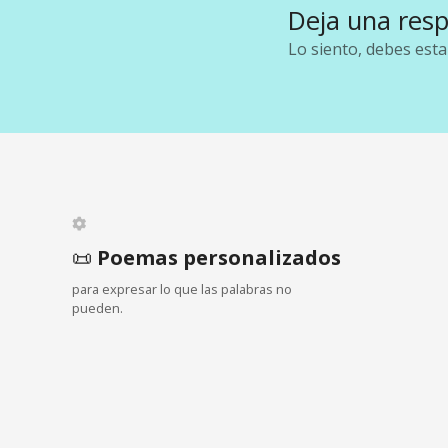
e
Deja una res
g
Lo siento, debes est
a
c
i
ó
n
📜
Poemas personalizados
para expresar lo que las palabras no
d
pueden.
e
e
n