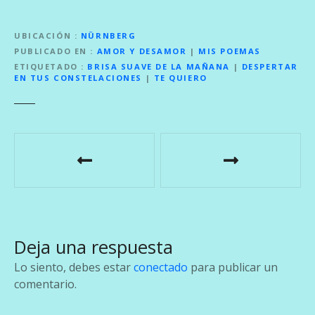
UBICACIÓN
NÜRNBERG
PUBLICADO EN
AMOR Y DESAMOR
|
MIS POEMAS
ETIQUETADO
BRISA SUAVE DE LA MAÑANA
|
DESPERTAR
EN TUS CONSTELACIONES
|
TE QUIERO
N
a
v
e
Deja una respuesta
g
Lo siento, debes estar
conectado
para publicar un
a
comentario.