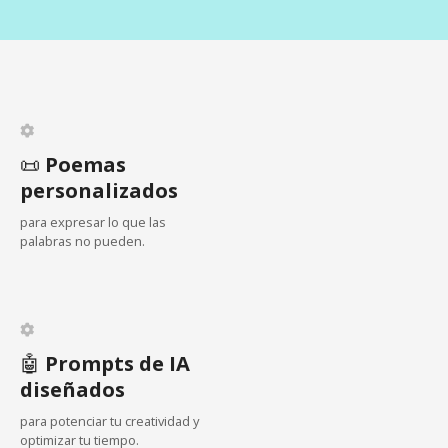
c
i
ó
n
d
📜
Poemas
personalizados
e
para expresar lo que las
e
palabras no pueden.
n
t
🤖
Prompts de IA
r
diseñados
a
para potenciar tu creatividad y
optimizar tu tiempo.