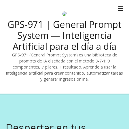
S
a
l
GPS-971 | General Prompt
t
a
System — Inteligencia
r
Artificial para el día a día
a
l
GPS-971 (General Prompt System) es una biblioteca de
c
prompts de IA diseñada con el método 9-7-1: 9
o
componentes, 7 pilares, 1 resultado. Aprende a usar la
n
inteligencia artificial para crear contenido, automatizar tareas
t
y generar ingresos online.
e
n
i
d
o
Despertar en tus