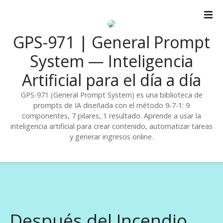
S
a
l
GPS-971 | General Prompt
t
a
System — Inteligencia
r
Artificial para el día a día
a
l
GPS-971 (General Prompt System) es una biblioteca de
c
prompts de IA diseñada con el método 9-7-1: 9
o
componentes, 7 pilares, 1 resultado. Aprende a usar la
n
inteligencia artificial para crear contenido, automatizar tareas
t
y generar ingresos online.
e
n
i
d
o
Después del Incendio