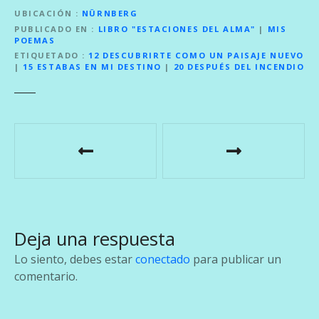
UBICACIÓN
NÜRNBERG
PUBLICADO EN
LIBRO "ESTACIONES DEL ALMA"
|
MIS
POEMAS
ETIQUETADO
12 DESCUBRIRTE COMO UN PAISAJE NUEVO
|
15 ESTABAS EN MI DESTINO
|
20 DESPUÉS DEL INCENDIO
N
a
v
e
Deja una respuesta
g
Lo siento, debes estar
conectado
para publicar un
a
comentario.
c