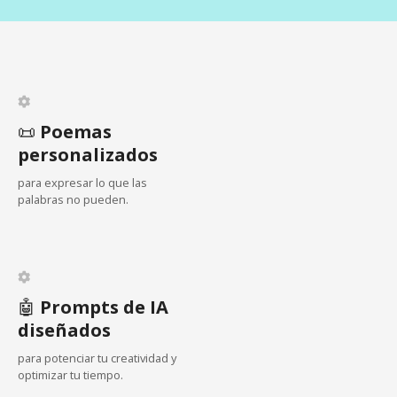
i
ó
n
d
📜
Poemas
personalizados
e
para expresar lo que las
e
palabras no pueden.
n
t
🤖
Prompts de IA
r
diseñados
a
para potenciar tu creatividad y
optimizar tu tiempo.
d