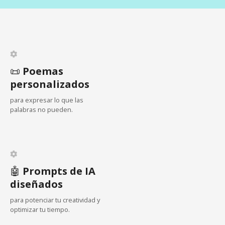
i
ó
n
d
📜
Poemas
personalizados
e
para expresar lo que las
e
palabras no pueden.
n
t
🤖
Prompts de IA
r
diseñados
a
para potenciar tu creatividad y
optimizar tu tiempo.
d