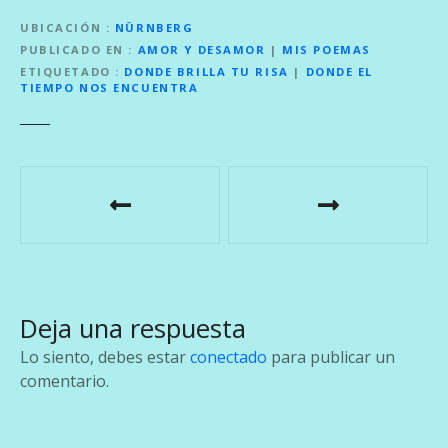
UBICACIÓN
NÜRNBERG
PUBLICADO EN
AMOR Y DESAMOR
|
MIS POEMAS
ETIQUETADO
DONDE BRILLA TU RISA
|
DONDE EL
TIEMPO NOS ENCUENTRA
N
a
v
e
Deja una respuesta
g
Lo siento, debes estar
conectado
para publicar un
a
comentario.
c