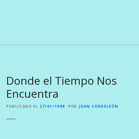
S
a
l
t
a
r
a
l
c
o
Donde el Tiempo Nos
n
t
Encuentra
e
n
PUBLICADO EL
27/01/1998
POR
JOAN CORDELEÓN
i
d
o