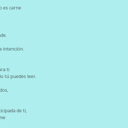
o es carne
de.
a intención.
ra ti
o tú puedes leer.
dos,
cipada de ti,
rme