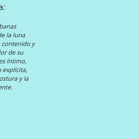
a:
ábanas
de la luna
o contenido y
or de su
es íntimo,
explícita,
ostura y la
ente.