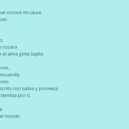
ue conoce mi cauce
iel.
o,
e rozara
 el alma gime bajito.
anos,
 recuerda.
eseo
scrito con saliva y promesa
tiembla por ti.
a
del mundo