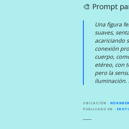
🎨 Prompt pa
Una figura f
suaves, senta
acariciando 
conexión pro
cuerpo, como 
etéreo, con t
pero la sensu
iluminación. 
UBICACIÓN
NÜRNBE
PUBLICADO EN
EROT