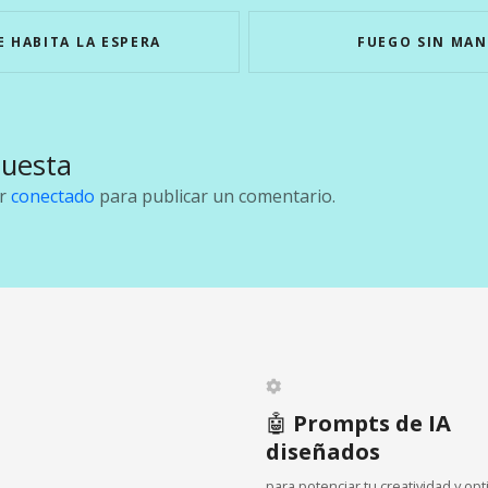
 HABITA LA ESPERA
FUEGO SIN MA
puesta
ar
conectado
para publicar un comentario.
🤖
Prompts de IA
diseñados
para potenciar tu creatividad y opt