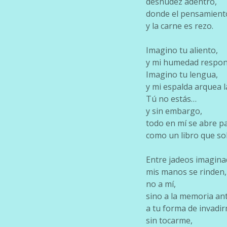
desnudez adentro,
donde el pensamient
y la carne es rezo.
Imagino tu aliento,
y mi humedad respon
Imagino tu lengua,
y mi espalda arquea l
Tú no estás…
y sin embargo,
todo en mí se abre pa
como un libro que sol
Entre jadeos imagina
mis manos se rinden,
no a mí,
sino a la memoria anti
a tu forma de invadi
sin tocarme,