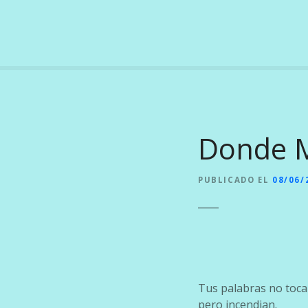
S
a
l
t
a
r
a
l
Donde M
c
o
n
PUBLICADO EL
08/06/
t
e
n
i
d
o
Tus palabras no toca
pero incendian.