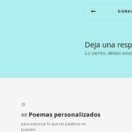
N
DONDE
a
v
e
Deja una res
g
Lo siento, debes est
a
c
i
ó
n
📜
Poemas personalizados
para expresar lo que las palabras no
d
pueden.