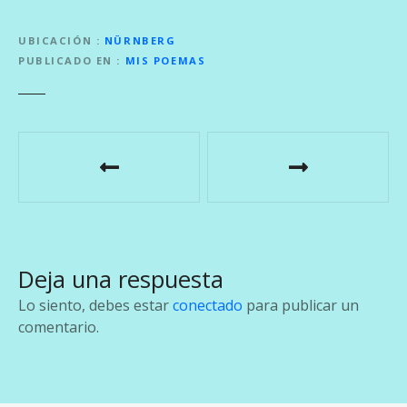
UBICACIÓN
NÜRNBERG
PUBLICADO EN
MIS POEMAS
N
a
v
e
Deja una respuesta
g
Lo siento, debes estar
conectado
para publicar un
a
comentario.
c
i