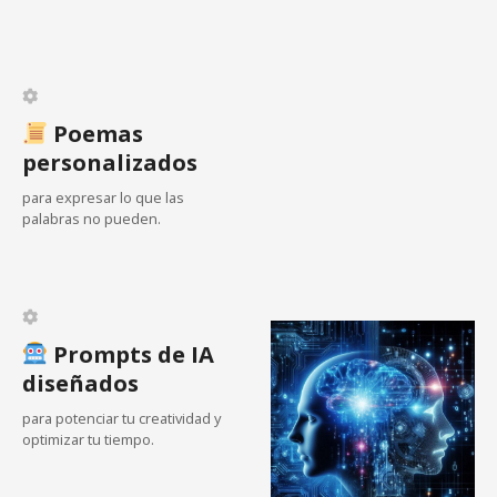
ó
n
d
Poemas
personalizados
e
para expresar lo que las
e
palabras no pueden.
n
t
Prompts de IA
r
diseñados
a
para potenciar tu creatividad y
optimizar tu tiempo.
d