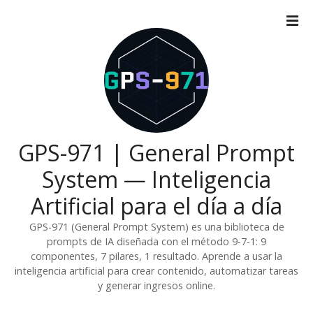
S
a
l
t
a
r
a
l
c
GPS-971 | General Prompt
o
System — Inteligencia
n
t
Artificial para el día a día
e
n
GPS-971 (General Prompt System) es una biblioteca de
i
prompts de IA diseñada con el método 9-7-1: 9
componentes, 7 pilares, 1 resultado. Aprende a usar la
d
inteligencia artificial para crear contenido, automatizar tareas
o
y generar ingresos online.