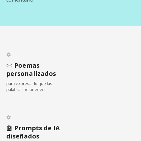
a
c
i
ó
n
d
📜
Poemas
personalizados
e
para expresar lo que las
e
palabras no pueden.
n
t
🤖
Prompts de IA
r
diseñados