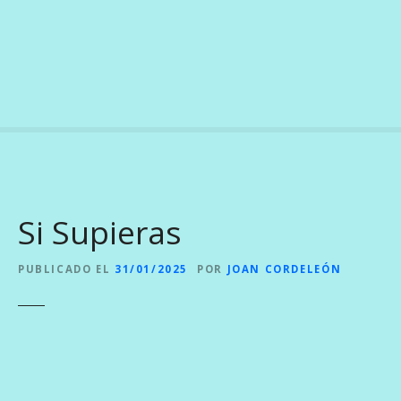
S
a
l
t
a
r
a
l
c
o
Si Supieras
n
t
e
PUBLICADO EL
31/01/2025
POR
JOAN CORDELEÓN
n
i
d
o