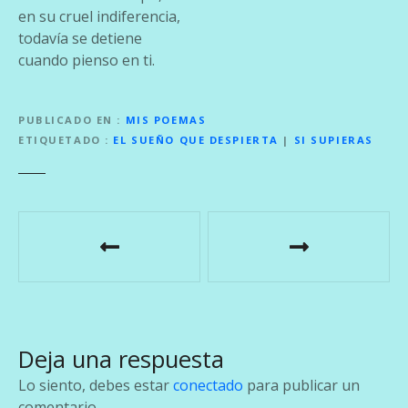
en su cruel indiferencia,
todavía se detiene
cuando pienso en ti.
PUBLICADO EN
MIS POEMAS
ETIQUETADO
EL SUEÑO QUE DESPIERTA
|
SI SUPIERAS
N
a
v
e
Deja una respuesta
g
Lo siento, debes estar
conectado
para publicar un
comentario.