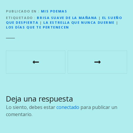
PUBLICADO EN
MIS POEMAS
ETIQUETADO
BRISA SUAVE DE LA MAÑANA
|
EL SUEÑO
QUE DESPIERTA
|
LA ESTRELLA QUE NUNCA DUERME
|
LOS DÍAS QUE TE PERTENECEN
N
a
v
e
Deja una respuesta
g
Lo siento, debes estar
conectado
para publicar un
a
comentario.
c