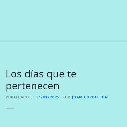
S
a
l
t
a
r
a
l
c
o
Los días que te
n
t
pertenecen
e
n
PUBLICADO EL
31/01/2025
POR
JOAN CORDELEÓN
i
d
o