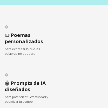
i
ó
n
d
📜
Poemas
personalizados
e
para expresar lo que las
e
palabras no pueden.
n
t
🤖
Prompts de IA
r
diseñados
a
para potenciar tu creatividad y
optimizar tu tiempo.
d