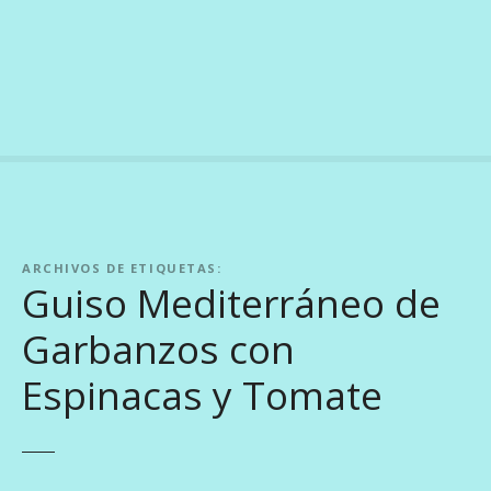
S
a
l
t
a
r
a
l
c
o
ARCHIVOS DE ETIQUETAS:
n
Guiso Mediterráneo de
t
e
Garbanzos con
n
i
Espinacas y Tomate
d
o