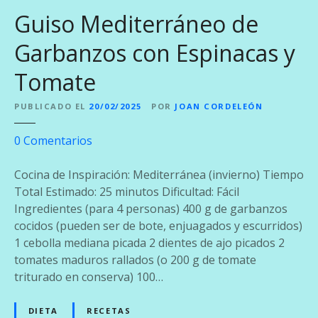
Guiso Mediterráneo de
Garbanzos con Espinacas y
Tomate
PUBLICADO EL
20/02/2025
POR
JOAN CORDELEÓN
e
0
Comentarios
n
G
Cocina de Inspiración: Mediterránea (invierno) Tiempo
u
Total Estimado: 25 minutos Dificultad: Fácil
i
Ingredientes (para 4 personas) 400 g de garbanzos
s
cocidos (pueden ser de bote, enjuagados y escurridos)
o
1 cebolla mediana picada 2 dientes de ajo picados 2
M
tomates maduros rallados (o 200 g de tomate
e
triturado en conserva) 100…
d
i
DIETA
RECETAS