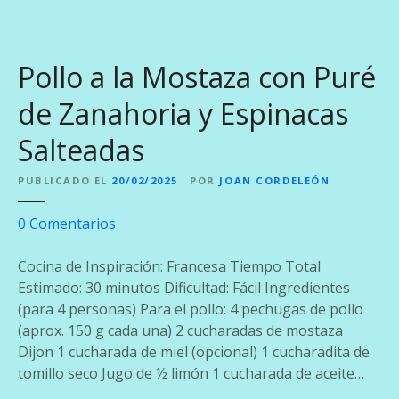
e
P
o
Pollo a la Mostaza con Puré
l
l
de Zanahoria y Espinacas
o
Salteadas
c
o
PUBLICADO EL
20/02/2025
POR
JOAN CORDELEÓN
n
V
e
0
Comentarios
e
n
r
P
Cocina de Inspiración: Francesa Tiempo Total
d
o
Estimado: 30 minutos Dificultad: Fácil Ingredientes
u
l
(para 4 personas) Para el pollo: 4 pechugas de pollo
r
l
(aprox. 150 g cada una) 2 cucharadas de mostaza
a
o
Dijon 1 cucharada de miel (opcional) 1 cucharadita de
s
a
tomillo seco Jugo de ½ limón 1 cucharada de aceite…
y
l