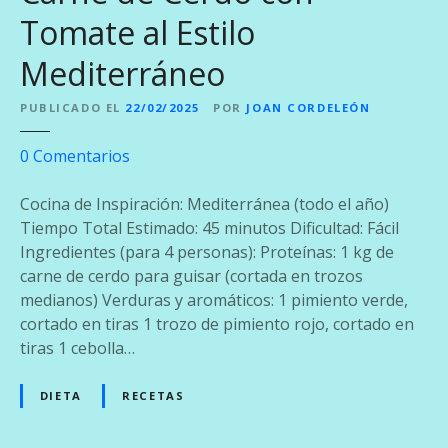
Tomate al Estilo
Mediterráneo
PUBLICADO EL
22/02/2025
POR
JOAN CORDELEÓN
e
0
Comentarios
n
C
Cocina de Inspiración: Mediterránea (todo el año)
a
Tiempo Total Estimado: 45 minutos Dificultad: Fácil
r
Ingredientes (para 4 personas): Proteínas: 1 kg de
n
carne de cerdo para guisar (cortada en trozos
e
medianos) Verduras y aromáticos: 1 pimiento verde,
d
cortado en tiras 1 trozo de pimiento rojo, cortado en
e
tiras 1 cebolla…
C
e
DIETA
RECETAS
r
d