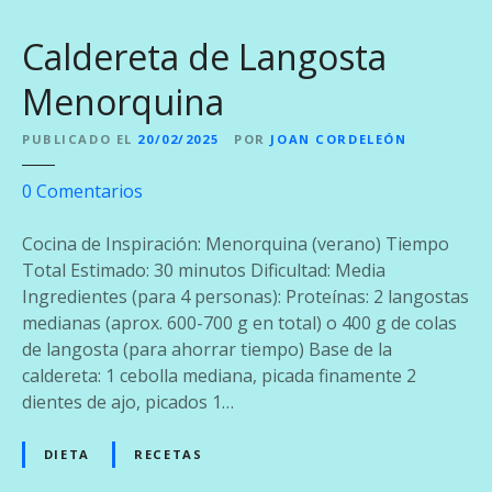
M
l
e
u
Caldereta de Langosta
d
z
i
c
Menorquina
t
o
e
n
PUBLICADO EL
20/02/2025
POR
JOAN CORDELEÓN
r
P
r
e
0
Comentarios
o
á
n
l
n
C
Cocina de Inspiración: Menorquina (verano) Tiempo
l
e
a
Total Estimado: 30 minutos Dificultad: Media
o
o
l
Ingredientes (para 4 personas): Proteínas: 2 langostas
d
medianas (aprox. 600-700 g en total) o 400 g de colas
e
de langosta (para ahorrar tiempo) Base de la
r
caldereta: 1 cebolla mediana, picada finamente 2
e
dientes de ajo, picados 1…
t
a
DIETA
RECETAS
d