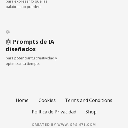
para expresar lo que las
n
ó
a
palabras no pueden.
a
l
n
c
t
a
e
d
s
a
d
e
🤖
Prompts de IA
a
diseñados
l
s
para potenciar tu creatividad y
o
optimizar tu tiempo.
s
p
u
Home:
Cookies
Terms and Conditions
e
Política de Privacidad
Shop
s
CREATED BY WWW.GPS-971.COM