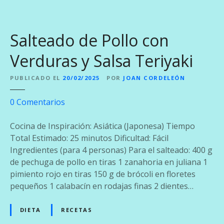
e
L
a
Salteado de Pollo con
n
g
Verduras y Salsa Teriyaki
o
s
PUBLICADO EL
20/02/2025
POR
JOAN CORDELEÓN
t
e
0
Comentarios
a
n
M
S
Cocina de Inspiración: Asiática (Japonesa) Tiempo
e
a
Total Estimado: 25 minutos Dificultad: Fácil
n
l
Ingredientes (para 4 personas) Para el salteado: 400 g
o
t
de pechuga de pollo en tiras 1 zanahoria en juliana 1
r
e
pimiento rojo en tiras 150 g de brócoli en floretes
q
a
pequeños 1 calabacín en rodajas finas 2 dientes…
u
d
i
o
n
DIETA
RECETAS
d
a