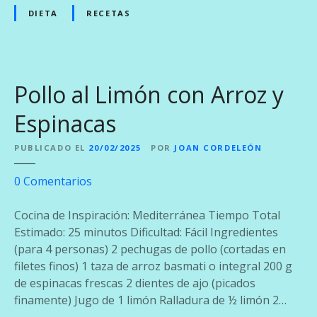
S
a
DIETA
RECETAS
a
M
l
o
s
s
a
t
Pollo al Limón con Arroz y
T
a
e
z
Espinacas
r
a
i
c
PUBLICADO EL
20/02/2025
POR
JOAN CORDELEÓN
y
o
a
e
0
Comentarios
n
k
n
P
i
P
Cocina de Inspiración: Mediterránea Tiempo Total
u
o
Estimado: 25 minutos Dificultad: Fácil Ingredientes
r
l
(para 4 personas) 2 pechugas de pollo (cortadas en
é
l
filetes finos) 1 taza de arroz basmati o integral 200 g
d
o
de espinacas frescas 2 dientes de ajo (picados
e
a
finamente) Jugo de 1 limón Ralladura de ½ limón 2…
Z
l