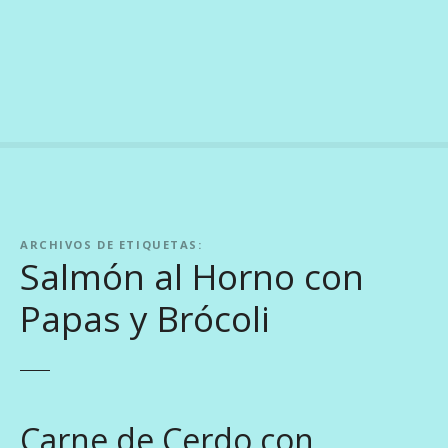
S
a
l
t
a
r
a
l
c
o
ARCHIVOS DE ETIQUETAS:
n
Salmón al Horno con
t
e
Papas y Brócoli
n
i
d
o
Carne de Cerdo con