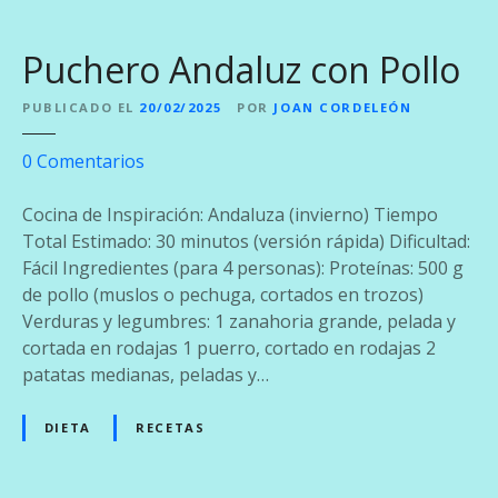
o
c
Puchero Andaluz con Pollo
o
n
PUBLICADO EL
20/02/2025
POR
JOAN CORDELEÓN
T
o
e
0
Comentarios
m
n
a
P
Cocina de Inspiración: Andaluza (invierno) Tiempo
t
u
Total Estimado: 30 minutos (versión rápida) Dificultad:
e
c
Fácil Ingredientes (para 4 personas): Proteínas: 500 g
a
h
de pollo (muslos o pechuga, cortados en trozos)
l
e
Verduras y legumbres: 1 zanahoria grande, pelada y
E
r
cortada en rodajas 1 puerro, cortado en rodajas 2
s
o
patatas medianas, peladas y…
t
A
i
n
DIETA
RECETAS
l
d
o
a